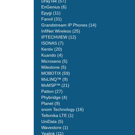
DrayTek (57)
EnGenius (6)
Epygi (11)
Fanvil (31)
Grandstream IP Phones (14)
InfiNet Wireless (25)
IPTECHVIEW (12)
ISONAS (7)
Kentix (20)
Kuando (4)
Microsens (5)
Milestone (5)
MOBOTIX (59)
MxLINQ™ (9)
MxMSP™ (21)
Patton (27)
Phybridge (4)
Planet (9)
snom Technology (16)
Teltonika LTE (1)
UniData (5)
Wavestore (1)
Yealink (11)