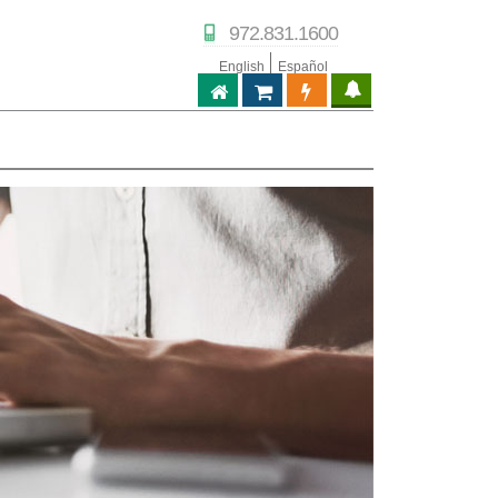
972.831.1600
English
Español
ABPTECH.COM
PARTNER STORE
PARTNER PORTAL
IPTECHVIEW