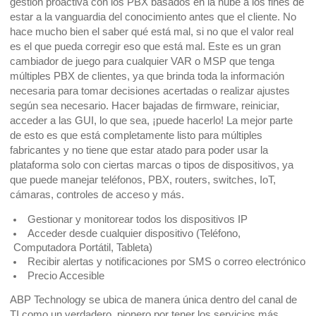
gestión proactiva con los PBX basados en la nube a los fines de
estar a la vanguardia del conocimiento antes que el cliente. No
hace mucho bien el saber qué está mal, si no que el valor real
es el que pueda corregir eso que está mal. Este es un gran
cambiador de juego para cualquier VAR o MSP que tenga
múltiples PBX de clientes, ya que brinda toda la información
necesaria para tomar decisiones acertadas o realizar ajustes
según sea necesario. Hacer bajadas de firmware, reiniciar,
acceder a las GUI, lo que sea, ¡puede hacerlo! La mejor parte
de esto es que está completamente listo para múltiples
fabricantes y no tiene que estar atado para poder usar la
plataforma solo con ciertas marcas o tipos de dispositivos, ya
que puede manejar teléfonos, PBX, routers, switches, IoT,
cámaras, controles de acceso y más.
Gestionar y monitorear todos los dispositivos IP
Acceder desde cualquier dispositivo (Teléfono,
Computadora Portátil, Tableta)
Recibir alertas y notificaciones por SMS o correo electrónico
Precio Accesible
ABP Technology se ubica de manera única dentro del canal de
TI como un verdadero pionero por tener los servicios más