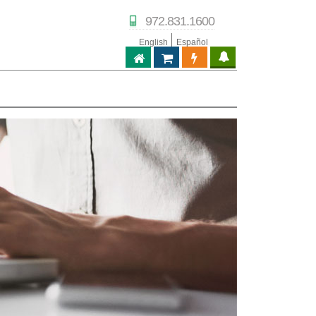
972.831.1600
English
Español
ABPTECH.COM
PARTNER STORE
PARTNER PORTAL
IPTECHVIEW