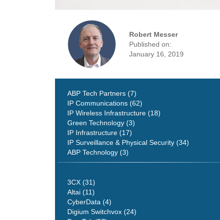
Robert Messer
Published on:
January 16, 2019
ABP Tech Partners (7)
IP Communications (62)
IP Wireless Infrastructure (18)
Green Technology (3)
IP Infrastructure (17)
IP Surveillance & Physical Security (34)
ABP Technology (3)
3CX (31)
Altai (11)
CyberData (4)
Digium Switchvox (24)