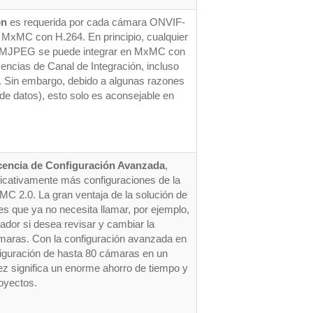
ón
 es requerida por cada cámara ONVIF-
 MxMC con H.264. En principio, cualquier 
 MJPEG se puede integrar en MxMC con 
ncias de Canal de Integración, incluso 
ón. Sin embargo, debido a algunas razones 
 de datos), esto solo es aconsejable en 
cencia de Configuración Avanzada
, 
ficativamente más configuraciones de la 
C 2.0. La gran ventaja de la solución de 
 que ya no necesita llamar, por ejemplo, 
dor si desea revisar y cambiar la 
maras. Con la configuración avanzada en 
iguración de hasta 80 cámaras en un 
z significa un enorme ahorro de tiempo y 
oyectos.