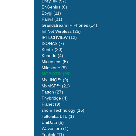
DrayTek (57)
EnGenius (6)
Epygi (11)
Fanvil (31)
Grandstream IP Phones (14)
InfiNet Wireless (25)
IPTECHVIEW (12)
ISONAS (7)
Kentix (20)
Kuando (4)
Microsens (5)
Milestone (5)
MOBOTIX (59)
MxLINQ™ (9)
MxMSP™ (21)
Patton (27)
Phybridge (4)
Planet (9)
snom Technology (16)
Teltonika LTE (1)
UniData (5)
Wavestore (1)
Yealink (11)