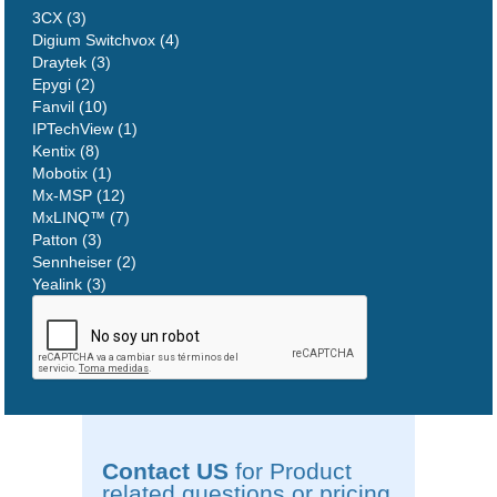
3CX (3)
Digium Switchvox (4)
Draytek (3)
Epygi (2)
Fanvil (10)
IPTechView (1)
Kentix (8)
Mobotix (1)
Mx-MSP (12)
MxLINQ™ (7)
Patton (3)
Sennheiser (2)
Yealink (3)
Contact US
for Product
related questions or pricing