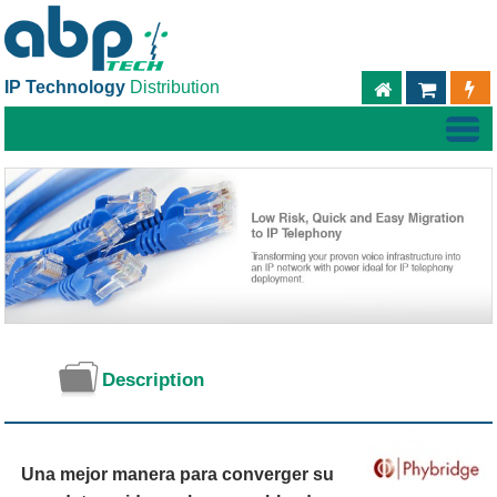
IP Technology
Distribution
ABPTECH.C
TIEND
Description
Una mejor manera para converger su