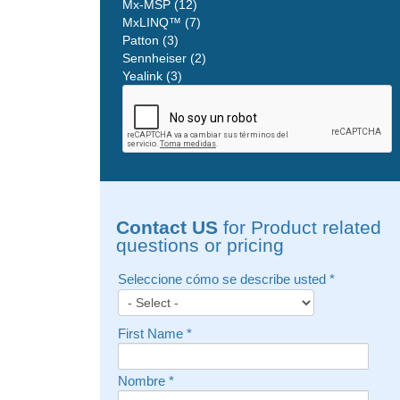
Mx-MSP (12)
MxLINQ™ (7)
Patton (3)
Sennheiser (2)
Yealink (3)
Contact US
for Product related
questions or pricing
Seleccione cómo se describe usted
*
First Name
*
Nombre
*