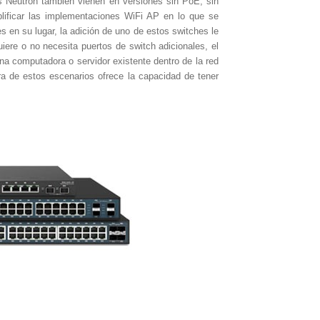
 Neutron también vienen en versiones sin PoE, sin 
lificar las implementaciones WiFi AP en lo que se 
es en su lugar, la adición de uno de estos switches le 
uiere o no necesita puertos de switch adicionales, el 
computadora o servidor existente dentro de la red 
ra de estos escenarios ofrece la capacidad de tener 