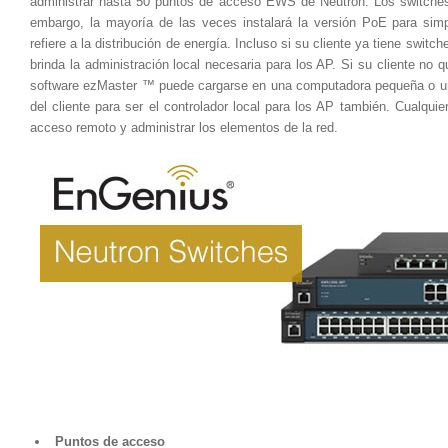
administrar hasta 50 puntos de acceso EWS de Neutron. Los switches
embargo, la mayoría de las veces instalará la versión PoE para simp
refiere a la distribución de energía. Incluso si su cliente ya tiene switch
brinda la administración local necesaria para los AP. Si su cliente no q
software ezMaster ™ puede cargarse en una computadora pequeña o una 
del cliente para ser el controlador local para los AP también. Cualquie
acceso remoto y administrar los elementos de la red.
Puntos de acceso